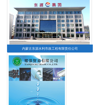
内蒙古东源水利市政工程有限责任公司
...