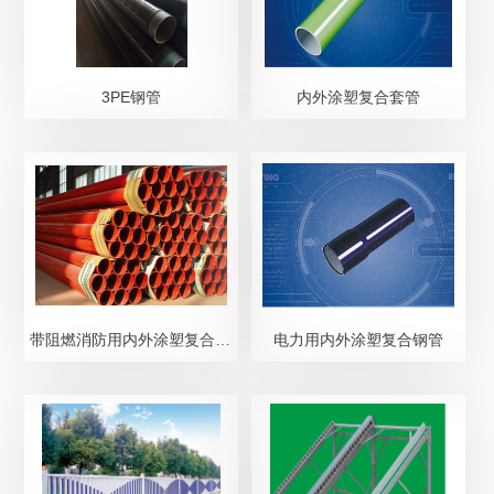
3PE钢管
内外涂塑复合套管
带阻燃消防用内外涂塑复合钢管
电力用内外涂塑复合钢管