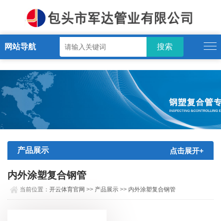
开云体育官网
网站导航
产品展示
点击展开+
内外涂塑复合钢管
当前位置：
开云体育官网
>>
产品展示
>>
内外涂塑复合钢管